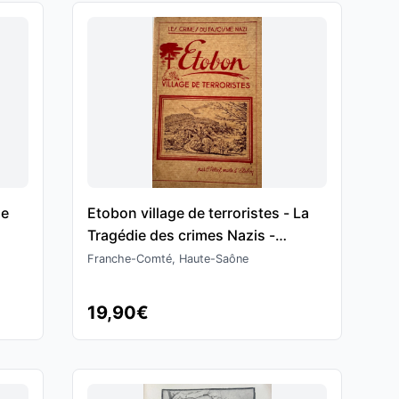
ne
Etobon village de terroristes - La
Tragédie des crimes Nazis -
-
Chenebier
Franche-Comté, Haute-Saône
19,90€