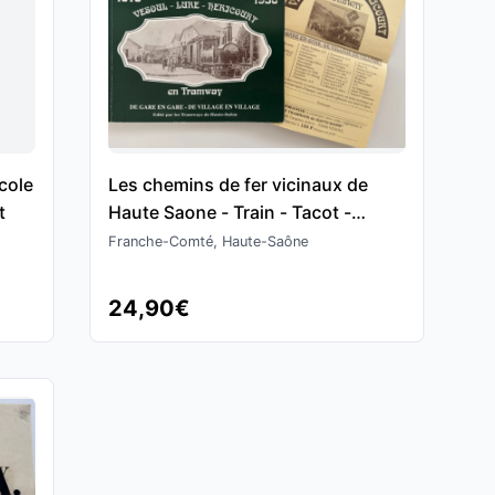
cole
Les chemins de fer vicinaux de
t
Haute Saone - Train - Tacot -
Tramway - Pascal Magnin
Franche-Comté, Haute-Saône
24,90€