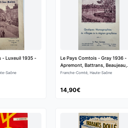
 - Luxeuil 1935 -
Le Pays Comtois - Gray 1936 -
Apremont, Battrans, Beaujeau,
Chargey, Cresancey - Haute S
ute-Saône
Franche-Comté, Haute-Saône
14,90€