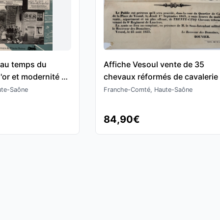
 au temps du
Affiche Vesoul vente de 35
'or et modernité -
chevaux réformés de cavalerie
la place de Vesoul en 1853
ute-Saône
Franche-Comté, Haute-Saône
84,90€