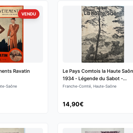
VENDU
ments Ravatin
Le Pays Comtois la Haute Saô
1934 - Légende du Sabot -
Velleminfroy - Creveney - Lure 
ute-Saône
Franche-Comté, Haute-Saône
Luxeuil
14,90€