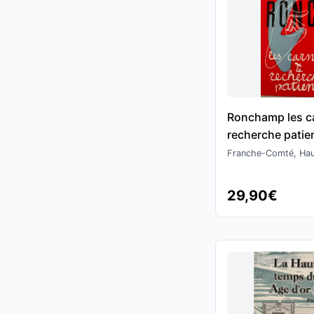
Ronchamp les ca
recherche patie
1957
Franche-Comté, Ha
29,90€