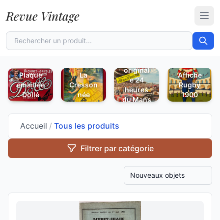
Revue Vintage
Ouvr
Affiche
original
Plaque
La
Affiche
e 24
émaillée
Cresson
Rugby
heures
Dollé
née
1900
du Mans
1967
Accueil
/
Tous les produits
Filtrer par catégorie
Trier les produits