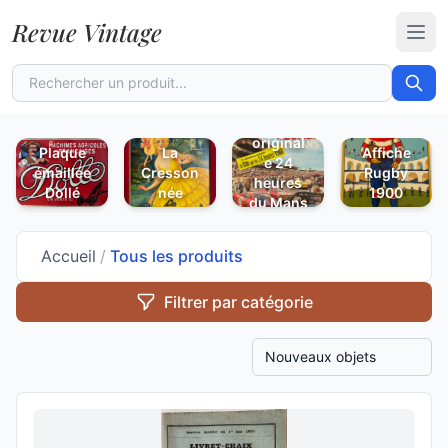
Revue Vintage
Ouvr
Affiche
original
Plaque
La
Affiche
e 24
émaillée
Cresson
Rugby
heures
Dollé
née
1900
du Mans
1967
Accueil
/
Tous les produits
Filtrer par catégorie
Trier les produits