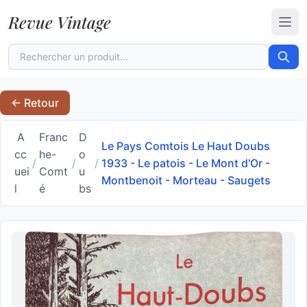
Revue Vintage
Ouvr
← Retour
A
Franc
D
Le Pays Comtois Le Haut Doubs
cc
he-
o
/
/
/
1933 - Le patois - Le Mont d'Or -
uei
Comt
u
Montbenoit - Morteau - Saugets
l
é
bs