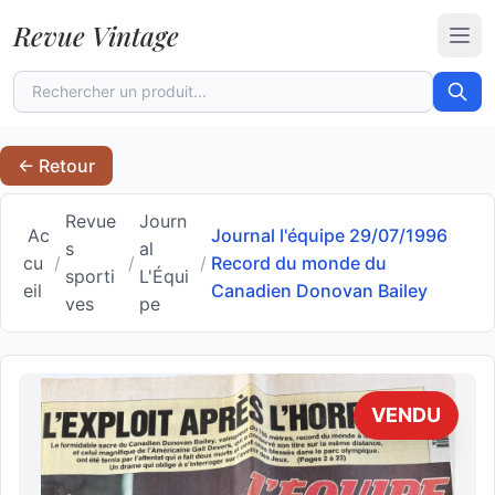
Revue Vintage
Ouvr
← Retour
Revue
Journ
Ac
Journal l'équipe 29/07/1996
s
al
cu
/
/
/
Record du monde du
sporti
L'Équi
eil
Canadien Donovan Bailey
ves
pe
VENDU