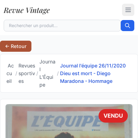
Revue Vintage
Ouvr
← Retour
Journa
Ac
Revues
Journal l'équipe 26/11/2020
l
cu
/
sportiv
/
/
Dieu est mort - Diego
L'Équi
eil
es
Maradona - Hommage
pe
VENDU