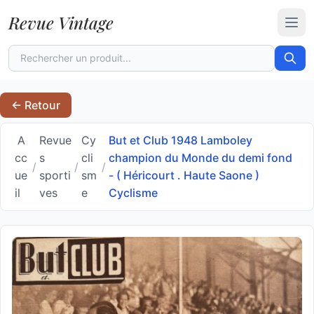
Revue Vintage
Ouvr
← Retour
A
Revue
Cy
But et Club 1948 Lamboley
cc
s
cli
champion du Monde du demi fond
/
/
/
ue
sporti
sm
- ( Héricourt . Haute Saone )
il
ves
e
Cyclisme