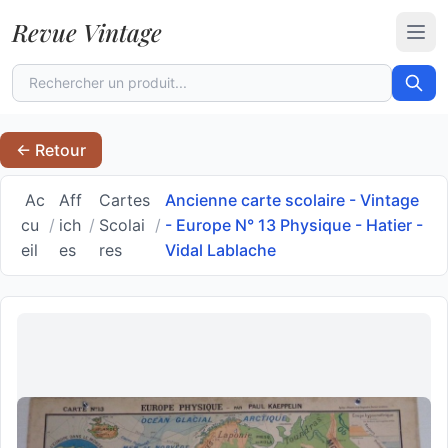
Revue Vintage
Ouvr
← Retour
Ac
Aff
Cartes
Ancienne carte scolaire - Vintage
cu
/
ich
/
Scolai
/
- Europe N° 13 Physique - Hatier -
eil
es
res
Vidal Lablache